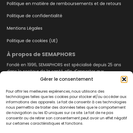
Politique en matière de remboursements et de retours
Politique de confidentialité
Mentions Légales
Politique de cookies (UE)
À propos de SEMAPHORS
Fondé en 1996, SEMAPHORS est spécialisé depuis 25 ans
dans le secteur de la santé afin d'apporter aux
professionnels de santé du Grand Ouest un service de
Gérer le consentement
qualité ainsi qu'une proximité quotidienne.
Pour offrir les meilleures expériences, nous utilisons des
technologies telles que les cookies pour stocker et/ou accéder aux
découvrir Semaphors
informations des appareils. Le fait de consentir à ces technologies
Contact
nous permettra de traiter des données telles que le comportement
de navigation ou les ID uniques sur ce site. Le fait de ne pas
Semaphors
consentir ou de retirer son consentement peut avoir un effet négatif
11 Parc de Brocéliande, 35760 Saint-Grégoire
sur certaines caractéristiques et fonctions.