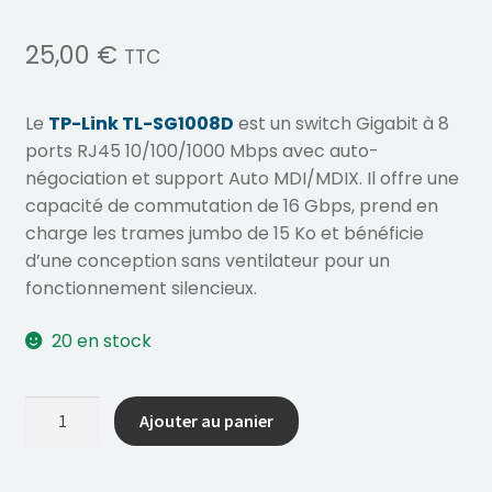
25,00
€
TTC
Le
TP-Link TL-SG1008D
est un switch Gigabit à 8
ports RJ45 10/100/1000 Mbps avec auto-
négociation et support Auto MDI/MDIX. Il offre une
capacité de commutation de 16 Gbps, prend en
charge les trames jumbo de 15 Ko et bénéficie
d’une conception sans ventilateur pour un
fonctionnement silencieux.
20 en stock
quantité
Ajouter au panier
de
Switch
8