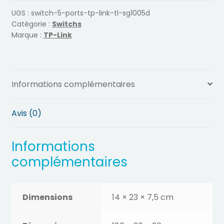
ports
UGS :
switch-5-ports-tp-link-tl-sg1005d
Catégorie :
Switchs
TP-
Marque :
TP-Link
Link
TL-
SG1008D
Informations complémentaires
Avis (0)
Informations
complémentaires
Dimensions
14 × 23 × 7,5 cm