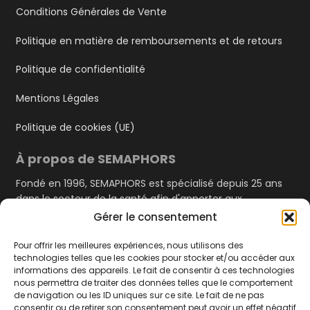
Conditions Générales de Vente
Politique en matière de remboursements et de retours
Politique de confidentialité
Mentions Légales
Politique de cookies (UE)
À propos de SEMAPHORS
Fondé en 1996, SEMAPHORS est spécialisé depuis 25 ans
dans le secteur de la santé afin d'apporter aux
professionnels de santé du Grand Ouest un service de
Gérer le consentement
qualité ainsi qu'une proximité quotidienne.
Pour offrir les meilleures expériences, nous utilisons des
technologies telles que les cookies pour stocker et/ou accéder aux
découvrir Semaphors
informations des appareils. Le fait de consentir à ces technologies
Contact
nous permettra de traiter des données telles que le comportement
de navigation ou les ID uniques sur ce site. Le fait de ne pas
Semaphors
consentir ou de retirer son consentement peut avoir un effet négatif