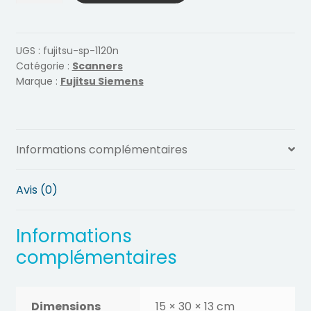
Scanner
Fujitsu
SP-
UGS :
fujitsu-sp-1120n
Catégorie :
Scanners
1120N
Marque :
Fujitsu Siemens
Informations complémentaires
Avis (0)
Informations
complémentaires
Dimensions
15 × 30 × 13 cm