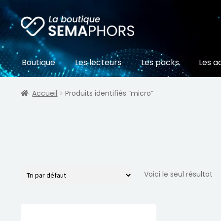
Aller
Aller
à
au
la
contenu
navigation
Boutique
Les lecteurs
Les packs
Les a
Accueil
Produits identifiés “micro”
Voici le seul résultat