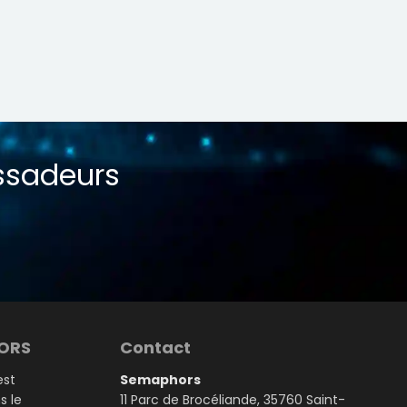
ssadeurs
HORS
Contact
est
Semaphors
s le
11 Parc de Brocéliande, 35760 Saint-